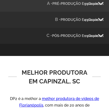
A •
PRÉ-PRODUÇÃO Em Capinzal
3 passos
Julândia
Animação 2D
B •
PRODUÇÃO Em Capinzal
4 passos
C •
PÓS-PRODUÇÃO Em Capinzal
1 passos
MELHOR PRODUTORA
Green Process
Vídeos de Produtos e Serviços
EM CAPINZAL, SC
DP2 é a melhor a
melhor produtora de vídeos de
Florianópolis
, com mais de 20 anos de