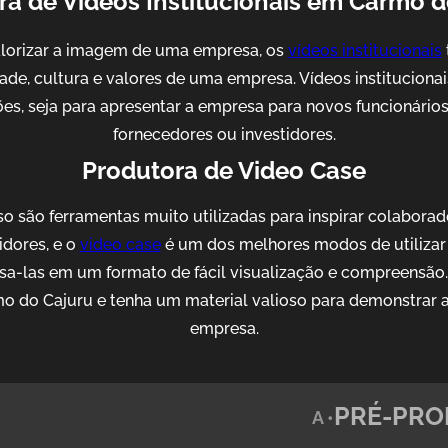
ra de Videos Institucionais em Carmo d
alorizar a imagem de uma empresa, os
vídeos institucionais
idade, cultura e valores de uma empresa. Vídeos institucion
es, seja para apresentar a empresa para novos funcionários, 
fornecedores ou investidores.
Produtora de Video Case
o são ferramentas muito utilizadas para inspirar colaborad
idores, e o
video case
é um dos melhores modos de utilizar 
sa-las em um formato de fácil visualização e compreensão
 do Cajuru e tenha um material valioso para demonstrar 
empresa.
PRÉ-PRO
A •