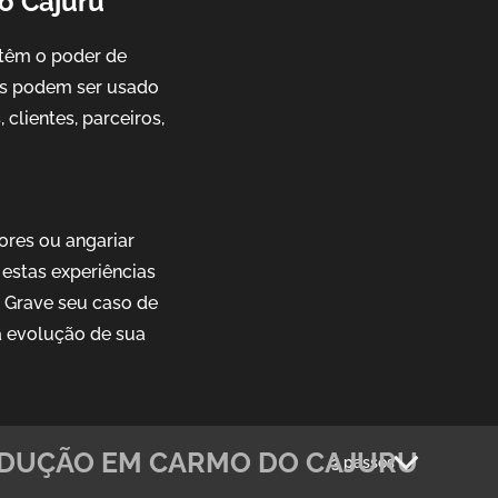
o Cajuru
têm o poder de
ais podem ser usado
clientes, parceiros,
ores ou angariar
estas experiências
. Grave seu caso de
a evolução de sua
DUÇÃO EM CARMO DO CAJURU
3 passos