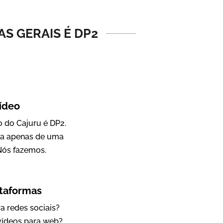
Vídeo Institucional
S GERAIS É DP2
ídeo
 do Cajuru é DP2.
sa apenas de uma
IBCC
Nós fazemos.
Vídeo Institucional
ataformas
a redes sociais?
 vídeos para web?