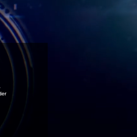
,
der