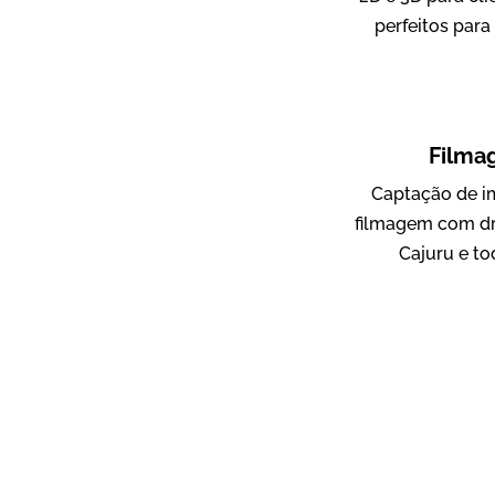
perfeitos para
ampri
Vídeo Institucional
Filma
Captação de i
filmagem com d
Cajuru e to
AgriBrasil
Vídeo Institucional