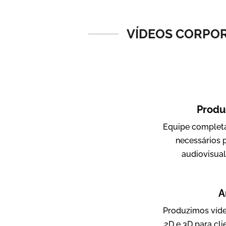
Vídeos de Produtos e Serviços
VÍDEOS CORPOR
Produ
Equipe completa
Amigo Edu
necessários 
Vídeos Publicitários
audiovisua
A
Produzimos víde
2D e 3D para cl