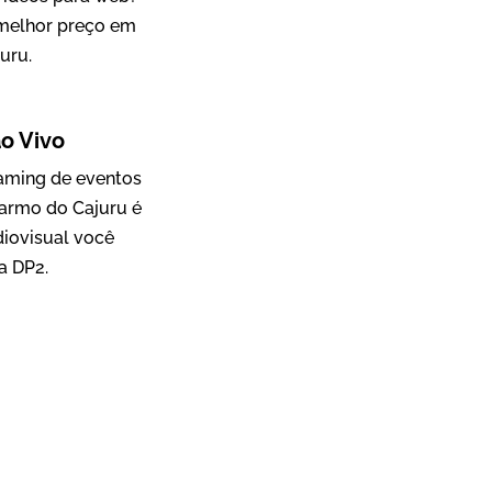
 melhor preço em
uru.
Mosaic
o Vivo
Vídeo Case
eaming de eventos
armo do Cajuru é
iovisual você
a DP2.
Green Process
Vídeos de Produtos e Serviços