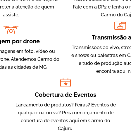
 reter a atenção de quem
Fale com a DP2 e tenha o
assiste.
Carmo do Caj
LIVE
IQVIA
Transmissão a
Cobertura de Eventos
gem por drone
Transmissões ao vivo, str
magens em foto, vídeo ou
e shows ou palestras em C
rone. Atendemos Carmo do
e tudo de produção aud
das as cidades de MG.
encontra aqui n
Cobertura de Eventos
Lançamento de produtos? Feiras? Eventos de
Julândia
qualquer natureza? Peça um orçamento de
Animação 2D
cobertura de eventos aqui em Carmo do
Cajuru.