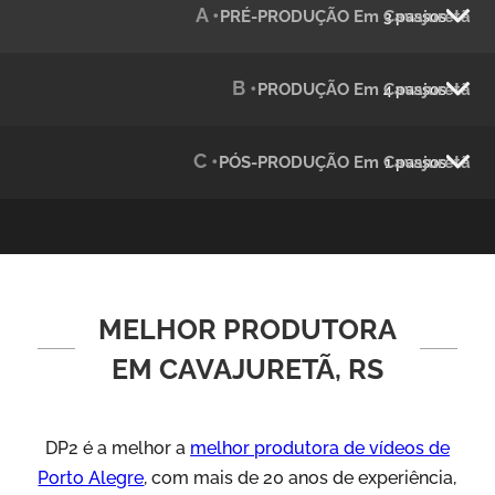
A •
PRÉ-PRODUÇÃO Em Cavajuretã
3 passos
Julândia
Animação 2D
B •
PRODUÇÃO Em Cavajuretã
4 passos
C •
PÓS-PRODUÇÃO Em Cavajuretã
1 passos
MELHOR PRODUTORA
Green Process
Vídeos de Produtos e Serviços
EM CAVAJURETÃ, RS
DP2 é a melhor a
melhor produtora de vídeos de
Porto Alegre
, com mais de 20 anos de experiência,