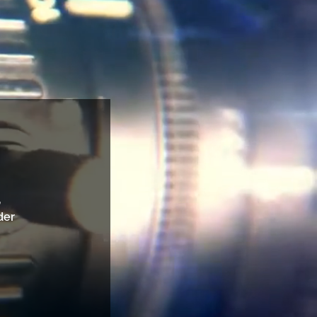
,
der