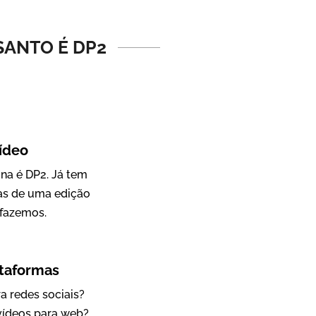
Vídeo Institucional
SANTO É DP2
ídeo
ina é DP2. Já tem
as de uma edição
IBCC
fazemos.
Vídeo Institucional
ataformas
a redes sociais?
 vídeos para web?