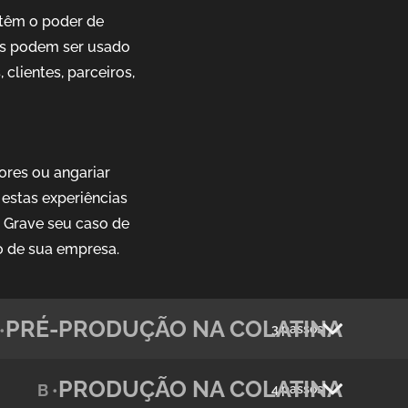
têm o poder de
ais podem ser usado
clientes, parceiros,
ores ou angariar
estas experiências
. Grave seu caso de
o de sua empresa.
PRÉ-PRODUÇÃO NA COLATINA
•
3 passos
PRODUÇÃO NA COLATINA
B •
4 passos