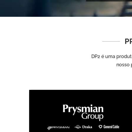
P
DP2 é uma produto
nosso p