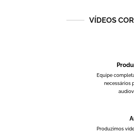
Vídeos de Produtos e Serviços
VÍDEOS COR
Produ
Equipe completa
Amigo Edu
necessários 
Vídeos Publicitários
audiovi
A
Produzimos víde