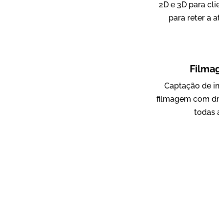
2D e 3D para cli
para reter a 
ampri
Vídeo Institucional
Filma
Captação de i
filmagem com dr
todas 
AgriBrasil
Vídeo Institucional