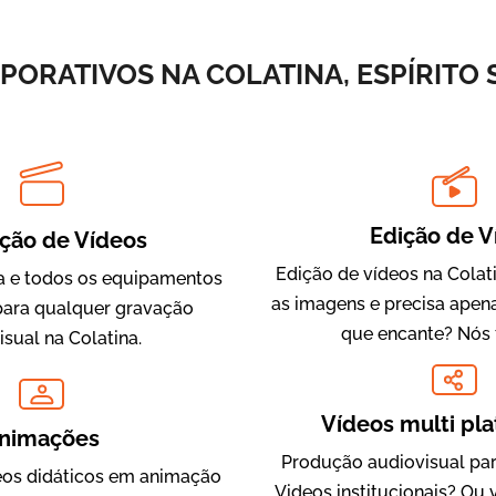
Vídeos de Integração e Segurança
PORATIVOS NA COLATINA, ESPÍRITO 
Edição de V
ção de Vídeos
Edição de vídeos na Colat
 e todos os equipamentos
as imagens e precisa apen
Evolucional
para qualquer gravação
que encante? Nós 
Vídeos para Treinamentos
sual na Colatina.
Vídeos multi pl
nimações
Produção audiovisual par
os didáticos em animação
Videos institucionais? Ou