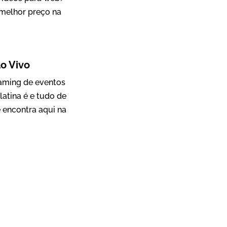
 melhor preço na
Mosaic
o Vivo
Vídeo Case
eaming de eventos
latina é e tudo de
 encontra aqui na
Green Process
Vídeos de Produtos e Serviços