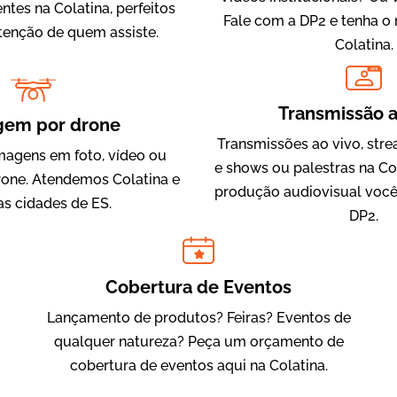
entes na Colatina, perfeitos
Fale com a DP2 e tenha o
atenção de quem assiste.
Colatina.
LIVE
IQVIA
Transmissão a
Cobertura de Eventos
gem por drone
Transmissões ao vivo, str
magens em foto, vídeo ou
e shows ou palestras na Co
one. Atendemos Colatina e
produção audiovisual você
as cidades de ES.
DP2.
Cobertura de Eventos
Lançamento de produtos? Feiras? Eventos de
Julândia
qualquer natureza? Peça um orçamento de
Animação 2D
cobertura de eventos aqui na Colatina.