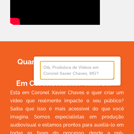
Quanto Custa Produzir Um
Vídeo
Em Coronel Xavier Chaves?
Está em Coronel Xavier Chaves e quer criar um
vídeo que realmente impacte o seu público?
Saiba que isso é mais acessível do que você
imagina. Somos especialistas em produção
audiovisual e estamos prontos para auxiliá-lo em
todas as fases do processo, desde a pré-