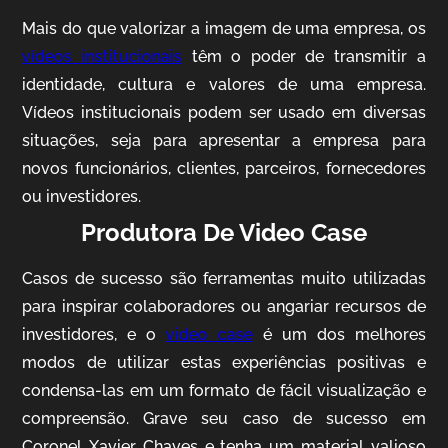
Mais do que valorizar a imagem de uma empresa, os
vídeos institucionais
têm o poder de transmitir a
identidade, cultura e valores de uma empresa.
Vídeos institucionais podem ser usado em diversas
situações, seja para apresentar a empresa para
novos funcionários, clientes, parceiros, fornecedores
ou investidores.
Produtora De Video Case
AgriBrasil
Vídeo Institucional
Casos de sucesso são ferramentas muito utilizadas
para inspirar colaboradores ou angariar recursos de
investidores, e o
video case
é um dos melhores
modos de utilizar estas experiências positivas e
condensa-las em um formato de fácil visualização e
compreensão. Grave seu caso de sucesso em
Coronel Xavier Chaves e tenha um material valioso