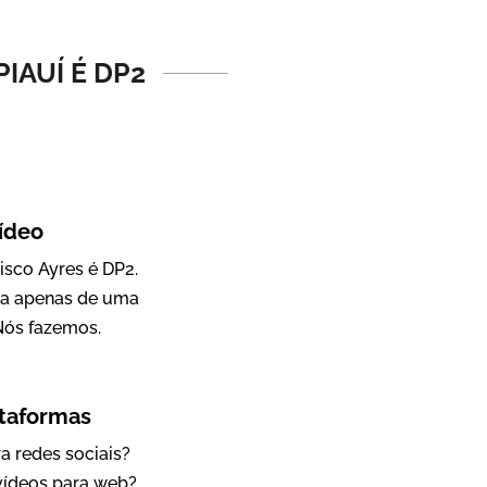
Vídeo Institucional
IAUÍ É DP2
ídeo
isco Ayres é DP2.
sa apenas de uma
IBCC
Nós fazemos.
Vídeo Institucional
ataformas
a redes sociais?
 vídeos para web?