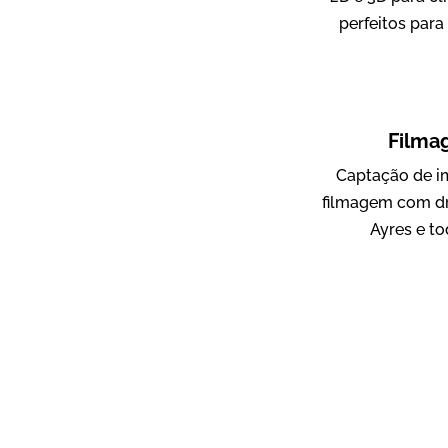
perfeitos para
ampri
Vídeo Institucional
Filma
Captação de i
filmagem com dr
Ayres e to
AgriBrasil
Vídeo Institucional