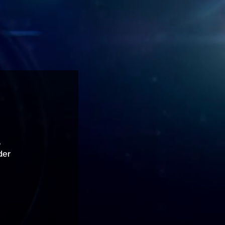
,
der