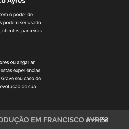
co Ayres
têm o poder de
ais podem ser usado
clientes, parceiros,
ores ou angariar
estas experiências
. Grave seu caso de
 evolução de sua
ODUÇÃO EM FRANCISCO AYRES
3 passos