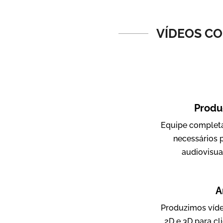
Vídeos de Produtos e Serviços
VÍDEOS CO
Produ
Equipe completa
Amigo Edu
necessários 
Vídeos Publicitários
audiovisua
A
Produzimos víde
2D e 3D para cl