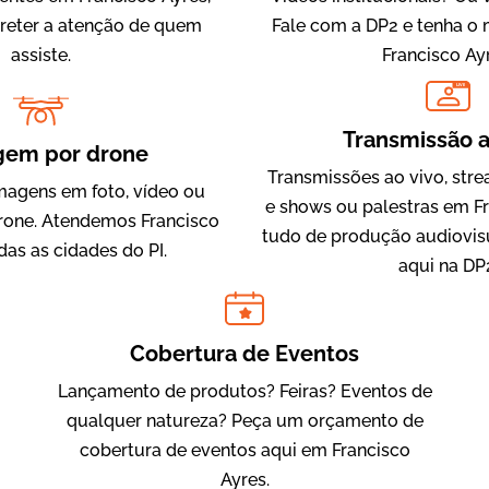
 reter a atenção de quem
Fale com a DP2 e tenha o
assiste.
Francisco Ay
LIVE
IQVIA
Transmissão a
Cobertura de Eventos
gem por drone
Transmissões ao vivo, str
magens em foto, vídeo ou
e shows ou palestras em Fr
one. Atendemos Francisco
tudo de produção audiovis
das as cidades do PI.
aqui na DP
Cobertura de Eventos
Lançamento de produtos? Feiras? Eventos de
Julândia
qualquer natureza? Peça um orçamento de
Animação 2D
cobertura de eventos aqui em Francisco
Ayres.