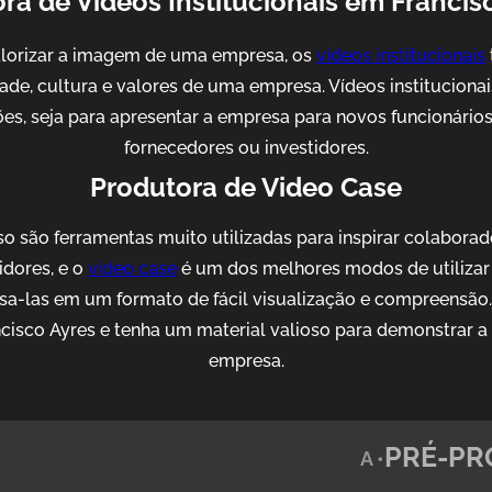
ra de Videos Institucionais em Francis
alorizar a imagem de uma empresa, os
vídeos institucionais
idade, cultura e valores de uma empresa. Vídeos institucion
es, seja para apresentar a empresa para novos funcionários, 
fornecedores ou investidores.
Produtora de Video Case
o são ferramentas muito utilizadas para inspirar colaborad
idores, e o
video case
é um dos melhores modos de utilizar 
sa-las em um formato de fácil visualização e compreensão
cisco Ayres e tenha um material valioso para demonstrar a
empresa.
PRÉ-PR
A •