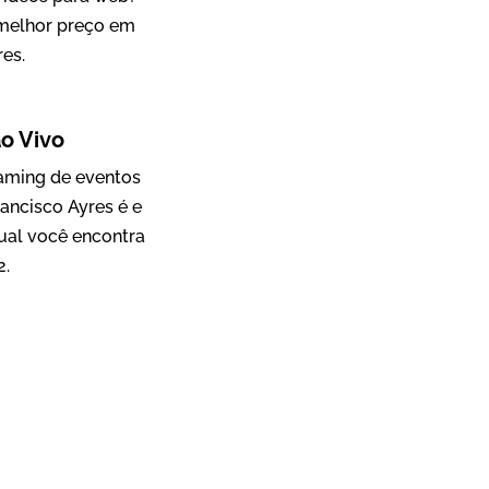
 melhor preço em
res.
Mosaic
o Vivo
Vídeo Case
eaming de eventos
ancisco Ayres é e
ual você encontra
2.
Green Process
Vídeos de Produtos e Serviços