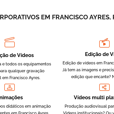
Vídeos de Integração e Segurança
RPORATIVOS EM FRANCISCO AYRES, P
Edição de V
ção de Vídeos
Edição de vídeos em Franc
 e todos os equipamentos
Já tem as imagens e preci
Evolucional
para qualquer gravação
edição que encante? 
Vídeos para Treinamentos
l em Francisco Ayres.
nimações
Vídeos multi pl
os didáticos em animação
Produção audiovisual par
ientes em Francisco Ayres,
Videos institucionais? Ou