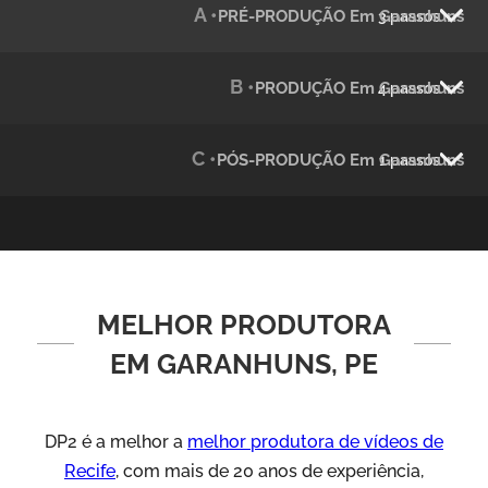
A •
PRÉ-PRODUÇÃO Em Garanhuns
3 passos
Julândia
Animação 2D
B •
PRODUÇÃO Em Garanhuns
4 passos
C •
PÓS-PRODUÇÃO Em Garanhuns
1 passos
MELHOR PRODUTORA
Green Process
Vídeos de Produtos e Serviços
EM GARANHUNS, PE
DP2 é a melhor a
melhor produtora de vídeos de
Recife
, com mais de 20 anos de experiência,