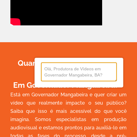
Quanto Custa Produzir Um
Vídeo
Em Governador Mangabeira?
Está em Governador Mangabeira e quer criar um
vídeo que realmente impacte o seu público?
Saiba que isso é mais acessível do que você
imagina. Somos especialistas em produção
audiovisual e estamos prontos para auxiliá-lo em
todas as fases do processo, desde a pré-