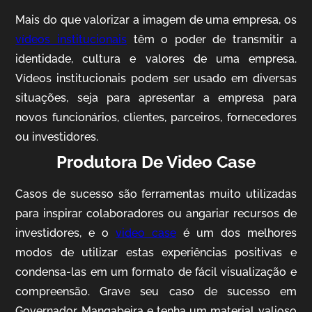
Mais do que valorizar a imagem de uma empresa, os
vídeos institucionais
têm o poder de transmitir a
identidade, cultura e valores de uma empresa.
Vídeos institucionais podem ser usado em diversas
situações, seja para apresentar a empresa para
novos funcionários, clientes, parceiros, fornecedores
ou investidores.
Produtora De Video Case
AgriBrasil
Vídeo Institucional
Casos de sucesso são ferramentas muito utilizadas
para inspirar colaboradores ou angariar recursos de
investidores, e o
video case
é um dos melhores
modos de utilizar estas experiências positivas e
condensa-las em um formato de fácil visualização e
compreensão. Grave seu caso de sucesso em
Governador Mangabeira e tenha um material valioso