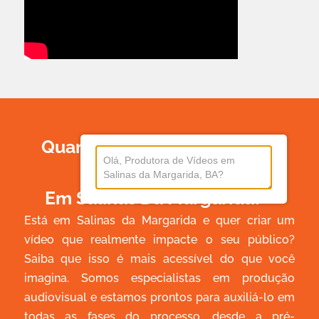
Quanto Custa Produzir Um
Vídeo
Em Salinas Da Margarida?
Está em Salinas da Margarida e quer criar um
vídeo que realmente impacte o seu público?
Saiba que isso é mais acessível do que você
imagina. Somos especialistas em produção
audiovisual e estamos prontos para auxiliá-lo em
todas as fases do processo, desde a pré-