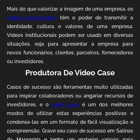
Mais do que valorizar a imagem de uma empresa, os
vídeos institucionais
têm o poder de transmitir a
identidade, cultura e valores de uma empresa.
Vídeos institucionais podem ser usado em diversas
situações, seja para apresentar a empresa para
novos funcionários, clientes, parceiros, fornecedores
ou investidores.
Produtora De Video Case
AgriBrasil
Vídeo Institucional
Casos de sucesso são ferramentas muito utilizadas
para inspirar colaboradores ou angariar recursos de
investidores, e o
video case
é um dos melhores
modos de utilizar estas experiências positivas e
condensa-las em um formato de fácil visualização e
compreensão. Grave seu caso de sucesso em Salinas
da Margarida e tenha um material valioso para