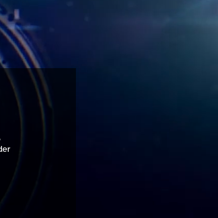
,
der