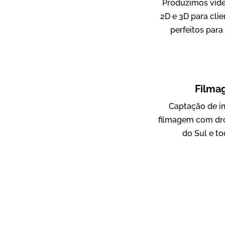
Produzimos víde
2D e 3D para clie
perfeitos para
ampri
Vídeo Institucional
Filma
Captação de i
filmagem com dro
do Sul e to
AgriBrasil
Vídeo Institucional