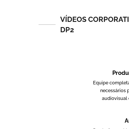
Vídeos de Produtos e Serviços
VÍDEOS CORPORATI
DP2
Produ
Amigo Edu
Equipe completa
Vídeos Publicitários
necessários 
audiovisual 
A