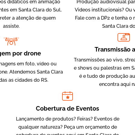
os didáticos em animação
Produção audiovisual par
ntes em Santa Clara do Sul,
Videos institucionais? Ou
 reter a atenção de quem
Fale com a DP2 e tenha o
assiste.
Santa Clara do
IQVIA
LIVE
Cobertura de Eventos
Transmissão a
gem por drone
Transmissões ao vivo, str
magens em foto, vídeo ou
e shows ou palestras em S
ne. Atendemos Santa Clara
é e tudo de produção au
das as cidades do RS.
encontra aqui n
Cobertura de Eventos
Julândia
Lançamento de produtos? Feiras? Eventos de
Animação 2D
qualquer natureza? Peça um orçamento de