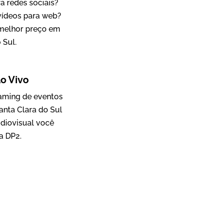
a redes sociais?
 vídeos para web?
 melhor preço em
 Sul.
Mosaic
Vídeo Case
o Vivo
eaming de eventos
anta Clara do Sul
diovisual você
a DP2.
Green Process
Vídeos de Produtos e Serviços