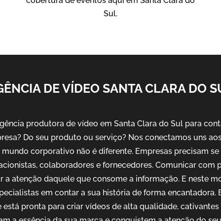
cobertura de eventos aqui em Santa Clara do
Sul.
GÊNCIA DE VÍDEO SANTA CLARA DO S
ência produtora de vídeo em Santa Clara do Sul para contar
resa? Do seu produto ou serviço? Nos conectamos uns aos 
No mundo corporativo não é diferente. Empresas precisam s
 acionistas, colaboradores e fornecedores. Comunicar com 
ar a atenção daquele que consome a informação. E neste m
pecialistas em contar a sua história de forma encantadora
 está pronta para criar vídeos de alta qualidade, cativantes
am a essência da sua marca e conquistem a atenção do seu