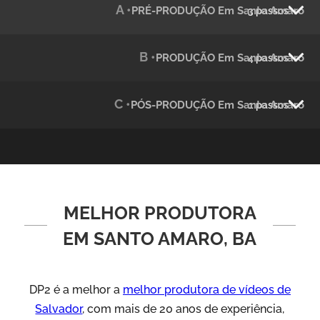
A •
PRÉ-PRODUÇÃO Em Santo Amaro
3 passos
Julândia
Animação 2D
B •
PRODUÇÃO Em Santo Amaro
4 passos
C •
PÓS-PRODUÇÃO Em Santo Amaro
1 passos
MELHOR PRODUTORA
Green Process
Vídeos de Produtos e Serviços
EM SANTO AMARO, BA
DP2 é a melhor a
melhor produtora de vídeos de
Salvador
, com mais de 20 anos de experiência,