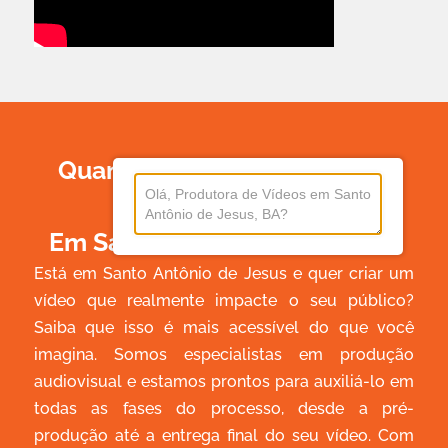
Quanto Custa Produzir Um
Vídeo
Em Santo Antônio De Jesus?
Está em Santo Antônio de Jesus e quer criar um
vídeo que realmente impacte o seu público?
Saiba que isso é mais acessível do que você
imagina. Somos especialistas em produção
audiovisual e estamos prontos para auxiliá-lo em
todas as fases do processo, desde a pré-
produção até a entrega final do seu vídeo. Com