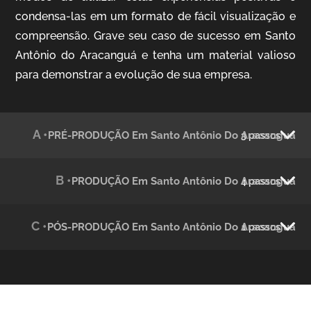
condensa-las em um formato de fácil visualização e
compreensão. Grave seu caso de sucesso em Santo
Julândia
Antônio do Aracanguá e tenha um material valioso
Animação 2D
para demonstrar a evolução de sua empresa.
A •
PRÉ-PRODUÇÃO Em Santo Antônio Do Aracanguá
3 passos
B •
PRODUÇÃO Em Santo Antônio Do Aracanguá
4 passos
C •
PÓS-PRODUÇÃO Em Santo Antônio Do Aracanguá
1 passos
Green Process
Vídeos de Produtos e Serviços