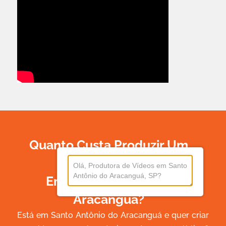
Quanto Custa Produzir Um
Vídeo
Em Santo Antônio Do
Aracanguá?
Está em Santo Antônio do Aracanguá e quer criar