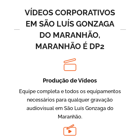
Vídeos de Produtos e Serviços
VÍDEOS CORPORATIVOS
EM SÃO LUÍS GONZAGA
DO MARANHÃO,
MARANHÃO É DP2
Produção de Vídeos
BRF Parceiros
Vídeos de Integração e Segurança
Equipe completa e todos os equipamentos
necessários para qualquer gravação
audiovisual em São Luís Gonzaga do
Maranhão.