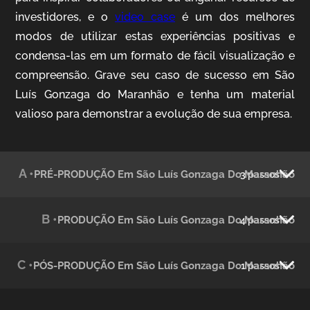
investidores, e o
video case
é um dos melhores
modos de utilizar estas experiências positivas e
Julândia
condensa-las em um formato de fácil visualização e
Animação 2D
compreensão. Grave seu caso de sucesso em São
Luís Gonzaga do Maranhão e tenha um material
valioso para demonstrar a evolução de sua empresa.
A •
PRÉ-PRODUÇÃO Em São Luís Gonzaga Do Maranhão
3 passos
B •
PRODUÇÃO Em São Luís Gonzaga Do Maranhão
4 passos
Green Process
Vídeos de Produtos e Serviços
C •
PÓS-PRODUÇÃO Em São Luís Gonzaga Do Maranhão
1 passos