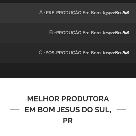
Julândia
A •
PRÉ-PRODUÇÃO Em Bom Jesus Do Sul
3 passos
Animação 2D
B •
PRODUÇÃO Em Bom Jesus Do Sul
4 passos
C •
PÓS-PRODUÇÃO Em Bom Jesus Do Sul
1 passos
Green Process
MELHOR PRODUTORA
Vídeos de Produtos e Serviços
EM BOM JESUS DO SUL,
PR