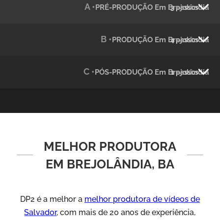
A •
PRÉ-PRODUÇÃO Em Brejolândia
3 passos
Julândia
Animação 2D
B •
PRODUÇÃO Em Brejolândia
4 passos
C •
PÓS-PRODUÇÃO Em Brejolândia
1 passos
MELHOR PRODUTORA
Green Process
Vídeos de Produtos e Serviços
EM BREJOLÂNDIA, BA
DP2 é a melhor a
melhor produtora de vídeos de
Salvador
, com mais de 20 anos de experiência,