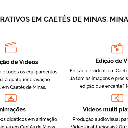
Vídeos de Integração e Segurança
ATIVOS EM CAETÉS DE MINAS, MINA
Edição de V
ção de Vídeos
Edição de vídeos em Caeté
 e todos os equipamentos
Já tem as imagens e preci
Evolucional
para qualquer gravação
edição que encante? 
Vídeos para Treinamentos
l em Caetés de Minas.
nimações
Vídeos multi pl
os didáticos em animação
Produção audiovisual par
ientes em Caetés de Minas,
Videos institucionais? Ou