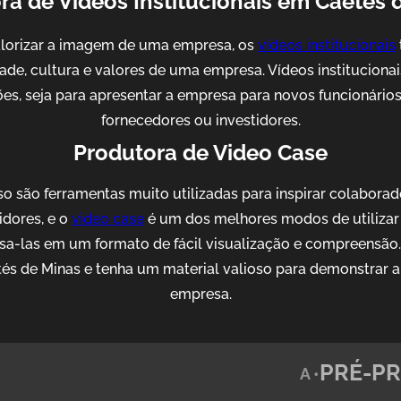
ra de Videos Institucionais em Caetés 
alorizar a imagem de uma empresa, os
vídeos institucionais
idade, cultura e valores de uma empresa. Vídeos institucion
es, seja para apresentar a empresa para novos funcionários, 
fornecedores ou investidores.
Produtora de Video Case
o são ferramentas muito utilizadas para inspirar colaborad
idores, e o
video case
é um dos melhores modos de utilizar 
sa-las em um formato de fácil visualização e compreensão
és de Minas e tenha um material valioso para demonstrar a
empresa.
PRÉ-PR
A •