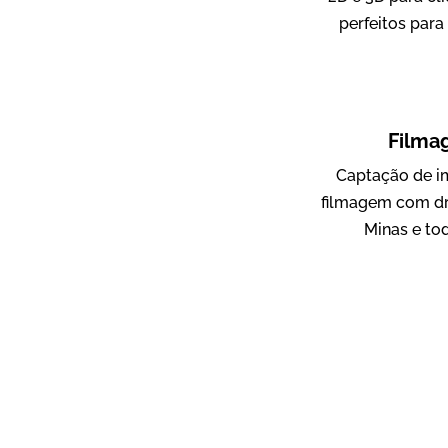
perfeitos para
ampri
Vídeo Institucional
Filma
Captação de i
filmagem com dr
Minas e to
AgriBrasil
Vídeo Institucional