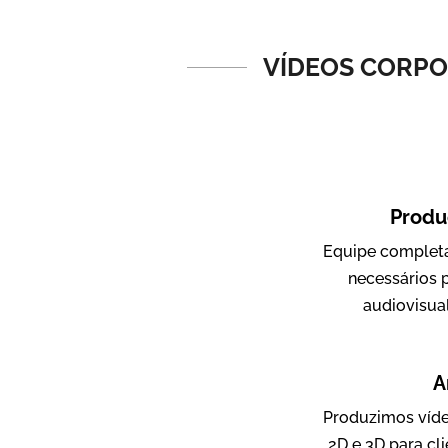
Vídeos de Produtos e Serviços
VÍDEOS CORPOR
Produ
Equipe completa
Amigo Edu
necessários 
Vídeos Publicitários
audiovisua
A
Produzimos víde
2D e 3D para cl