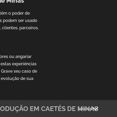
de Minas
têm o poder de
ais podem ser usado
clientes, parceiros,
ores ou angariar
estas experiências
. Grave seu caso de
 evolução de sua
ODUÇÃO EM CAETÉS DE MINAS
3 passos