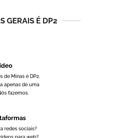
Vídeo Institucional
S GERAIS É DP2
ídeo
s de Minas é DP2.
sa apenas de uma
IBCC
Nós fazemos.
Vídeo Institucional
ataformas
a redes sociais?
 vídeos para web?