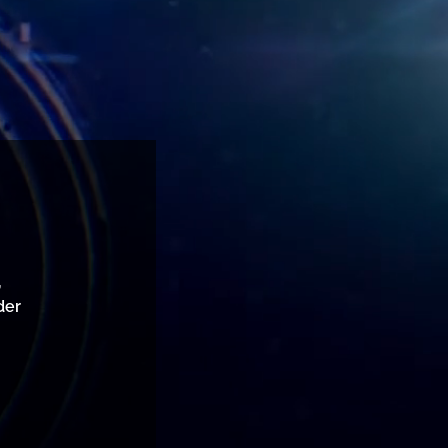
,
der