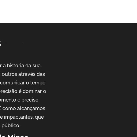
S
a história da sua
outros através das
e comunicar o tempo
precisão é dominar o
omento é preciso
. E como alcançamos
 e impactantes, que
 público.