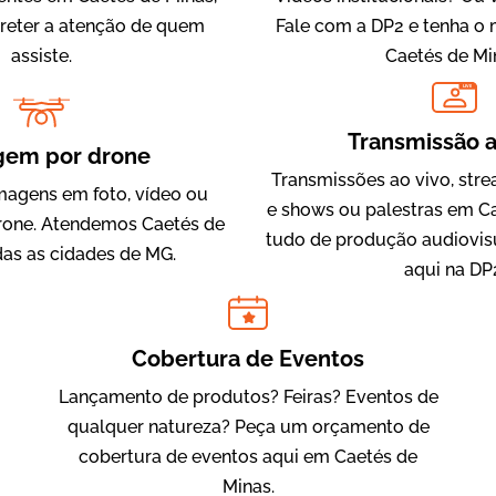
 reter a atenção de quem
Fale com a DP2 e tenha o
assiste.
Caetés de Mi
LIVE
IQVIA
Transmissão a
Cobertura de Eventos
gem por drone
Transmissões ao vivo, str
magens em foto, vídeo ou
e shows ou palestras em Ca
one. Atendemos Caetés de
tudo de produção audiovis
das as cidades de MG.
aqui na DP
Cobertura de Eventos
Lançamento de produtos? Feiras? Eventos de
Julândia
qualquer natureza? Peça um orçamento de
Animação 2D
cobertura de eventos aqui em Caetés de
Minas.