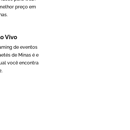
 melhor preço em
nas.
Mosaic
o Vivo
Vídeo Case
eaming de eventos
etés de Minas é e
ual você encontra
2.
Green Process
Vídeos de Produtos e Serviços