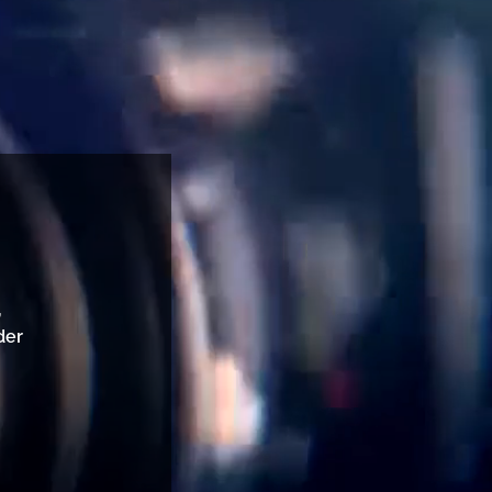
,
der