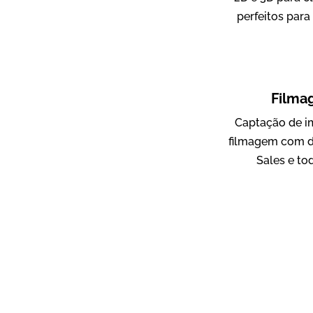
perfeitos para
ampri
Vídeo Institucional
Filma
Captação de i
filmagem com d
Sales e to
AgriBrasil
Vídeo Institucional