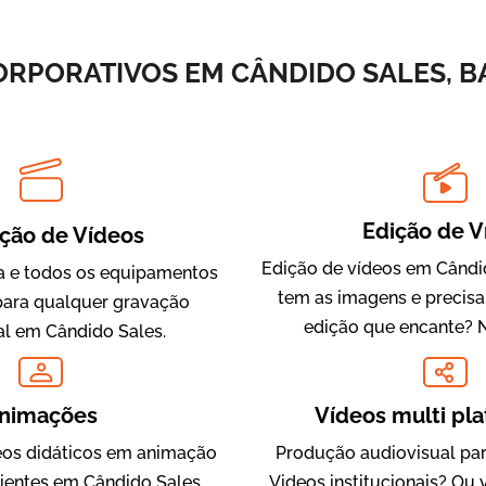
Vídeos de Integração e Segurança
ORPORATIVOS EM CÂNDIDO SALES, BA
Edição de V
ção de Vídeos
Edição de vídeos em Cândid
 e todos os equipamentos
tem as imagens e precis
Evolucional
para qualquer gravação
edição que encante? 
Vídeos para Treinamentos
al em Cândido Sales.
nimações
Vídeos multi pl
os didáticos em animação
Produção audiovisual par
lientes em Cândido Sales,
Videos institucionais? Ou