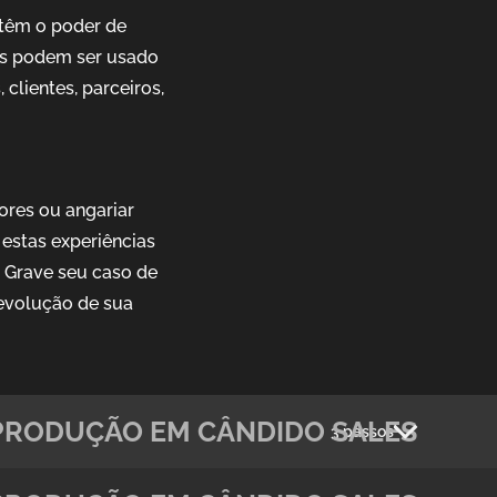
têm o poder de
ais podem ser usado
clientes, parceiros,
ores ou angariar
estas experiências
. Grave seu caso de
evolução de sua
PRODUÇÃO EM CÂNDIDO SALES
3 passos