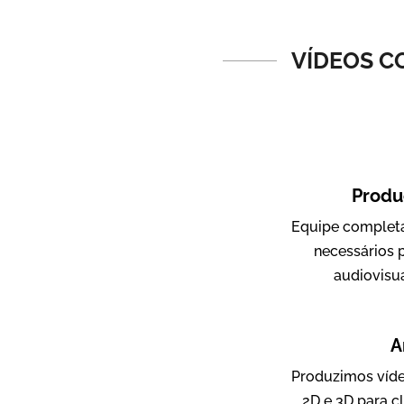
Vídeos de Produtos e Serviços
VÍDEOS C
Produ
Equipe completa
Amigo Edu
necessários 
Vídeos Publicitários
audiovisu
A
Produzimos víde
2D e 3D para c