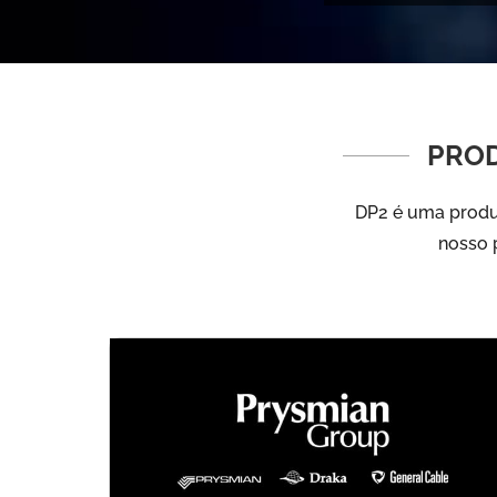
PROD
DP2 é uma produt
nosso p