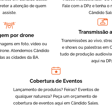
 reter a atenção de quem
Fale com a DP2 e tenha o
assiste.
Cândido Sal
LIVE
IQVIA
Transmissão a
Cobertura de Eventos
gem por drone
Transmissões ao vivo, str
magens em foto, vídeo ou
e shows ou palestras em C
rone. Atendemos Cândido
tudo de produção audiovis
das as cidades da BA.
aqui na DP
Cobertura de Eventos
Lançamento de produtos? Feiras? Eventos de
Julândia
qualquer natureza? Peça um orçamento de
Animação 2D
cobertura de eventos aqui em Cândido Sales.