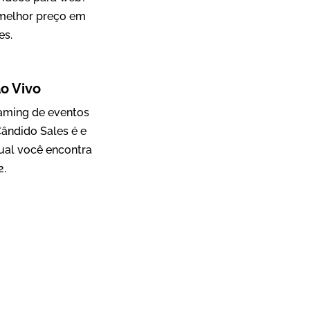
 melhor preço em
es.
Mosaic
o Vivo
Vídeo Case
eaming de eventos
ândido Sales é e
ual você encontra
2.
Green Process
Vídeos de Produtos e Serviços