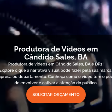
Produtora de Vídeos em
Cândido Sales, BA
Produtora de vídeos em Cândido Sales, BA é DP2!
Explore o que a narrativa visual pode fazer pela sua marca
presa ou departamento. Conheça como o vídeo tem o po
de envolver e cativar a atenção do público.
SOLICITAR ORÇAMENTO