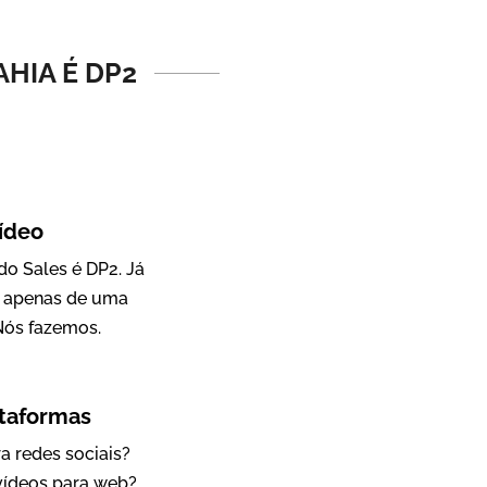
Vídeo Institucional
HIA É DP2
ídeo
o Sales é DP2. Já
a apenas de uma
IBCC
Nós fazemos.
Vídeo Institucional
ataformas
a redes sociais?
 vídeos para web?